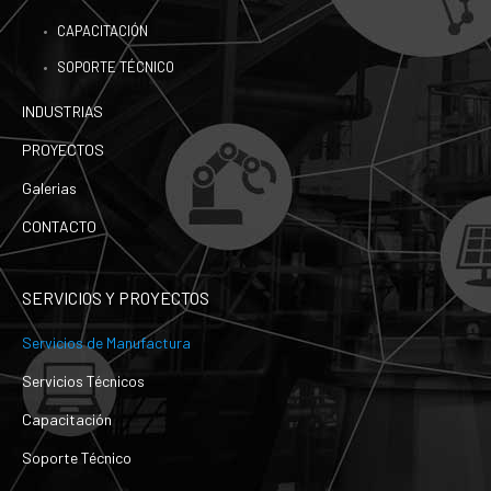
CAPACITACIÓN
SOPORTE TÉCNICO
INDUSTRIAS
PROYECTOS
Galerias
CONTACTO
SERVICIOS Y PROYECTOS
Servicios de Manufactura
Servicios Técnicos
Capacitación
Soporte Técnico